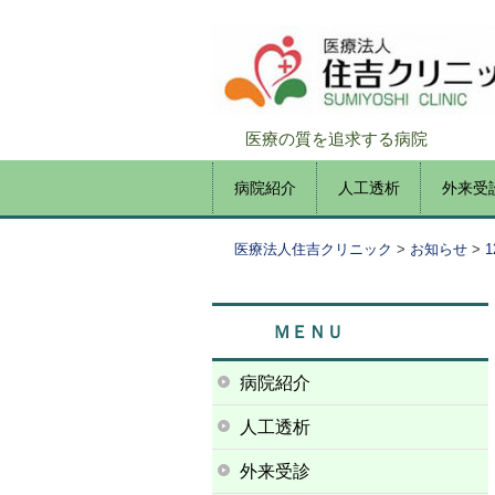
医療の質を追求する病院
コ
病院紹介
人工透析
外来受
メインメニュー
ン
テ
医療法人住吉クリニック
>
お知らせ
>
ン
ツ
へ
ＭＥＮＵ
移
動
病院紹介
人工透析
外来受診