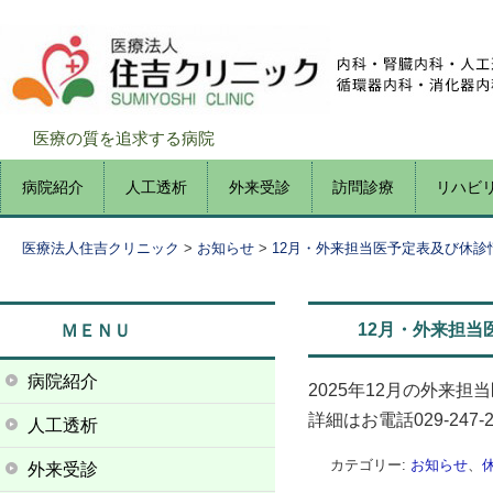
医療の質を追求する病院
コ
病院紹介
人工透析
外来受診
訪問診療
リハビ
メインメニュー
ン
テ
医療法人住吉クリニック
>
お知らせ
>
12月・外来担当医予定表及び休診
ン
ツ
へ
12月・外来担当
ＭＥＮＵ
移
動
病院紹介
2025年12月の外来
詳細はお電話029-24
人工透析
カテゴリー:
お知らせ
、
外来受診