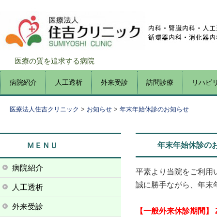
医療の質を追求する病院
コ
病院紹介
人工透析
外来受診
訪問診療
リハビ
メインメニュー
ン
テ
医療法人住吉クリニック
>
お知らせ
>
年末年始休診のお知らせ
ン
ツ
へ
年末年始休診の
ＭＥＮＵ
移
動
病院紹介
平素より当院をご利用
誠に勝手ながら、年末
人工透析
外来受診
【一般外来休診期間】